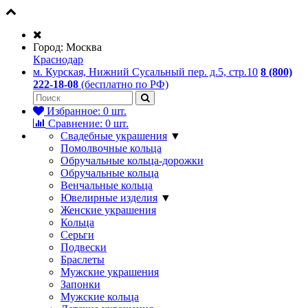
Город:
Москва
Краснодар
м. Курская, Нижний Сусальный пер. д.5, стр.10
8 (800)
222-18-08
(бесплатно по РФ)
Избранное:
0
шт.
Сравнение:
0
шт.
Свадебные украшения
▼
Помолвочные кольца
Обручальные кольца-дорожки
Обручальные кольца
Венчальные кольца
Ювелирные изделия
▼
Женские украшения
Кольца
Серьги
Подвески
Браслеты
Мужские украшения
Запонки
Мужские кольца