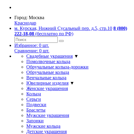
Город:
Москва
Краснодар
м. Курская, Нижний Сусальный пер. д.5, стр.10
8 (800)
222-18-08
(бесплатно по РФ)
Избранное:
0
шт.
Сравнение:
0
шт.
Свадебные украшения
▼
Помолвочные кольца
Обручальные кольца-дорожки
Обручальные кольца
Венчальные кольца
Ювелирные изделия
▼
Женские украшения
Кольца
Серьги
Подвески
Браслеты
Мужские украшения
Запонки
Мужские кольца
Детские украшения