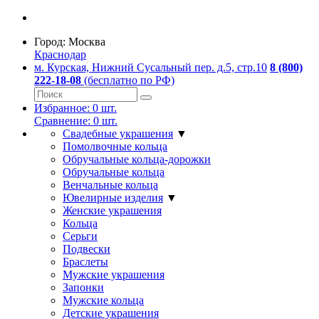
Город:
Москва
Краснодар
м. Курская, Нижний Сусальный пер. д.5, стр.10
8 (800)
222-18-08
(бесплатно по РФ)
Избранное:
0
шт.
Сравнение:
0
шт.
Свадебные украшения
▼
Помолвочные кольца
Обручальные кольца-дорожки
Обручальные кольца
Венчальные кольца
Ювелирные изделия
▼
Женские украшения
Кольца
Серьги
Подвески
Браслеты
Мужские украшения
Запонки
Мужские кольца
Детские украшения