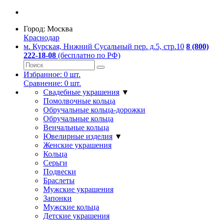
Город:
Москва
Краснодар
м. Курская, Нижний Сусальный пер. д.5, стр.10
8 (800)
222-18-08
(бесплатно по РФ)
Избранное:
0
шт.
Сравнение:
0
шт.
Свадебные украшения
▼
Помолвочные кольца
Обручальные кольца-дорожки
Обручальные кольца
Венчальные кольца
Ювелирные изделия
▼
Женские украшения
Кольца
Серьги
Подвески
Браслеты
Мужские украшения
Запонки
Мужские кольца
Детские украшения