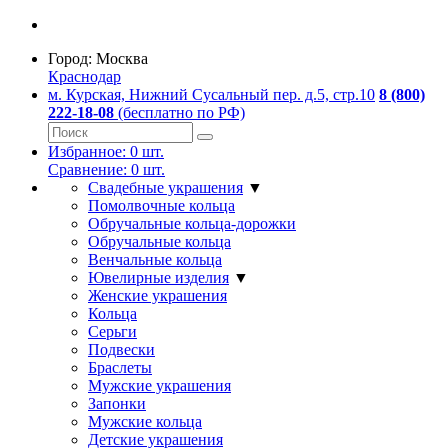
Город:
Москва
Краснодар
м. Курская, Нижний Сусальный пер. д.5, стр.10
8 (800)
222-18-08
(бесплатно по РФ)
Избранное:
0
шт.
Сравнение:
0
шт.
Свадебные украшения
▼
Помолвочные кольца
Обручальные кольца-дорожки
Обручальные кольца
Венчальные кольца
Ювелирные изделия
▼
Женские украшения
Кольца
Серьги
Подвески
Браслеты
Мужские украшения
Запонки
Мужские кольца
Детские украшения