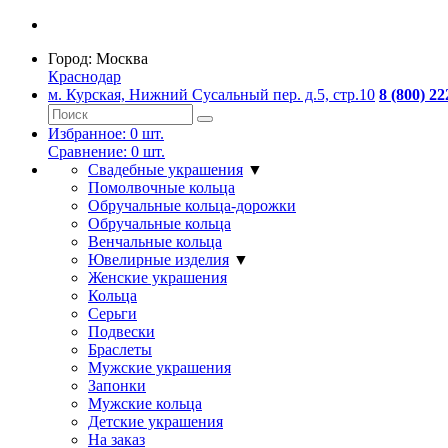
Город:
Москва
Краснодар
м. Курская, Нижний Сусальный пер. д.5, стр.10
8 (800) 22
Избранное:
0
шт.
Сравнение:
0
шт.
Свадебные украшения
▼
Помолвочные кольца
Обручальные кольца-дорожки
Обручальные кольца
Венчальные кольца
Ювелирные изделия
▼
Женские украшения
Кольца
Серьги
Подвески
Браслеты
Мужские украшения
Запонки
Мужские кольца
Детские украшения
На заказ