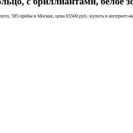
ьцо, с бриллиантами, белое з