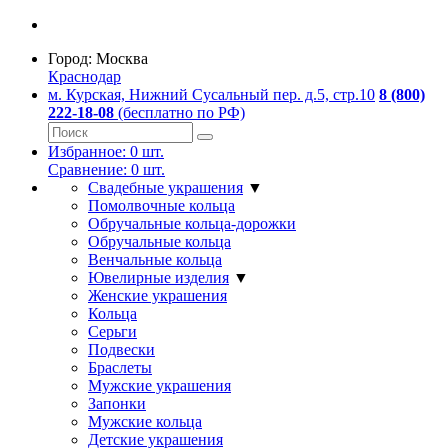
Город:
Москва
Краснодар
м. Курская, Нижний Сусальный пер. д.5, стр.10
8 (800)
222-18-08
(бесплатно по РФ)
Избранное:
0
шт.
Сравнение:
0
шт.
Свадебные украшения
▼
Помолвочные кольца
Обручальные кольца-дорожки
Обручальные кольца
Венчальные кольца
Ювелирные изделия
▼
Женские украшения
Кольца
Серьги
Подвески
Браслеты
Мужские украшения
Запонки
Мужские кольца
Детские украшения