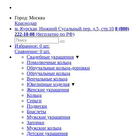
Город:
Москва
Краснодар
м. Курская, Нижний Сусальный пер. д.5, стр.10
8 (800)
222-18-08
(бесплатно по РФ)
Избранное:
0
шт.
Сравнение:
0
шт.
Свадебные украшения
▼
Помолвочные кольца
Обручальные кольца-дорожки
Обручальные кольца
Венчальные кольца
Ювелирные изделия
▼
Женские украшения
Кольца
Серьги
Подвески
Браслеты
Мужские украшения
Запонки
Мужские кольца
Детские украшения