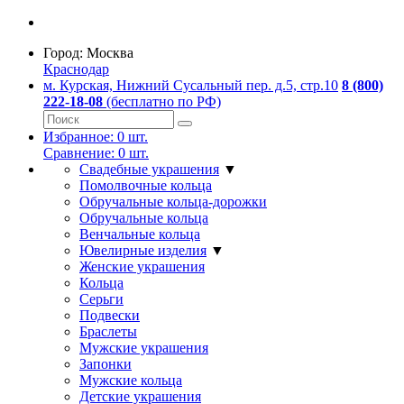
Город:
Москва
Краснодар
м. Курская, Нижний Сусальный пер. д.5, стр.10
8 (800)
222-18-08
(бесплатно по РФ)
Избранное:
0
шт.
Сравнение:
0
шт.
Свадебные украшения
▼
Помолвочные кольца
Обручальные кольца-дорожки
Обручальные кольца
Венчальные кольца
Ювелирные изделия
▼
Женские украшения
Кольца
Серьги
Подвески
Браслеты
Мужские украшения
Запонки
Мужские кольца
Детские украшения