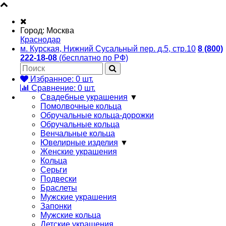
Город:
Москва
Краснодар
м. Курская, Нижний Сусальный пер. д.5, стр.10
8 (800)
222-18-08
(бесплатно по РФ)
Избранное:
0
шт.
Сравнение:
0
шт.
Свадебные украшения
▼
Помолвочные кольца
Обручальные кольца-дорожки
Обручальные кольца
Венчальные кольца
Ювелирные изделия
▼
Женские украшения
Кольца
Серьги
Подвески
Браслеты
Мужские украшения
Запонки
Мужские кольца
Детские украшения