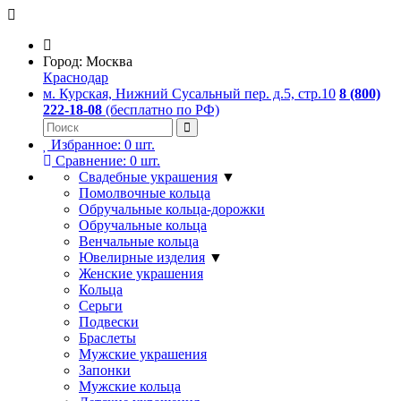
Город:
Москва
Краснодар
м. Курская, Нижний Сусальный пер. д.5, стр.10
8 (800)
222-18-08
(бесплатно по РФ)
Избранное:
0
шт.
Сравнение:
0
шт.
Свадебные украшения
▼
Помолвочные кольца
Обручальные кольца-дорожки
Обручальные кольца
Венчальные кольца
Ювелирные изделия
▼
Женские украшения
Кольца
Серьги
Подвески
Браслеты
Мужские украшения
Запонки
Мужские кольца