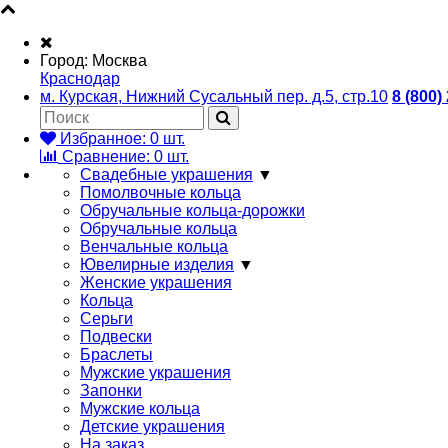
Город:
Москва
Краснодар
м. Курская, Нижний Сусальный пер. д.5, стр.10
8 (800)
Избранное:
0
шт.
Сравнение:
0
шт.
Свадебные украшения
▼
Помолвочные кольца
Обручальные кольца-дорожки
Обручальные кольца
Венчальные кольца
Ювелирные изделия
▼
Женские украшения
Кольца
Серьги
Подвески
Браслеты
Мужские украшения
Запонки
Мужские кольца
Детские украшения
На заказ