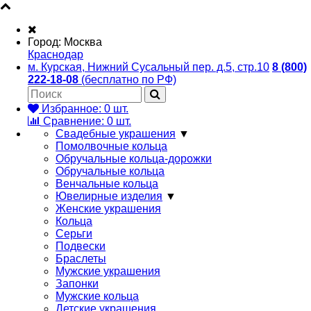
Город:
Москва
Краснодар
м. Курская, Нижний Сусальный пер. д.5, стр.10
8 (800)
222-18-08
(бесплатно по РФ)
Избранное:
0
шт.
Сравнение:
0
шт.
Свадебные украшения
▼
Помолвочные кольца
Обручальные кольца-дорожки
Обручальные кольца
Венчальные кольца
Ювелирные изделия
▼
Женские украшения
Кольца
Серьги
Подвески
Браслеты
Мужские украшения
Запонки
Мужские кольца
Детские украшения