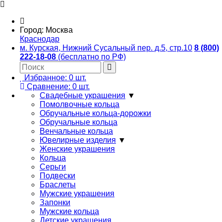
Город:
Москва
Краснодар
м. Курская, Нижний Сусальный пер. д.5, стр.10
8 (800)
222-18-08
(бесплатно по РФ)
Избранное:
0
шт.
Сравнение:
0
шт.
Свадебные украшения
▼
Помолвочные кольца
Обручальные кольца-дорожки
Обручальные кольца
Венчальные кольца
Ювелирные изделия
▼
Женские украшения
Кольца
Серьги
Подвески
Браслеты
Мужские украшения
Запонки
Мужские кольца
Детские украшения