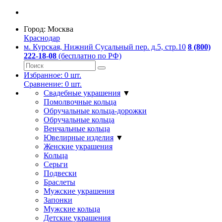
Город:
Москва
Краснодар
м. Курская, Нижний Сусальный пер. д.5, стр.10
8 (800)
222-18-08
(бесплатно по РФ)
Избранное:
0
шт.
Сравнение:
0
шт.
Свадебные украшения
▼
Помолвочные кольца
Обручальные кольца-дорожки
Обручальные кольца
Венчальные кольца
Ювелирные изделия
▼
Женские украшения
Кольца
Серьги
Подвески
Браслеты
Мужские украшения
Запонки
Мужские кольца
Детские украшения