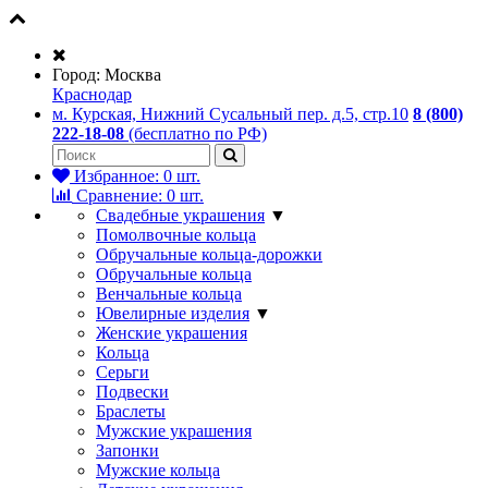
Город:
Москва
Краснодар
м. Курская, Нижний Сусальный пер. д.5, стр.10
8 (800)
222-18-08
(бесплатно по РФ)
Избранное:
0
шт.
Сравнение:
0
шт.
Свадебные украшения
▼
Помолвочные кольца
Обручальные кольца-дорожки
Обручальные кольца
Венчальные кольца
Ювелирные изделия
▼
Женские украшения
Кольца
Серьги
Подвески
Браслеты
Мужские украшения
Запонки
Мужские кольца