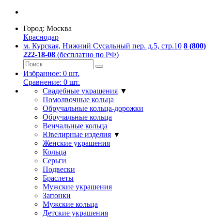
Город:
Москва
Краснодар
м. Курская, Нижний Сусальный пер. д.5, стр.10
8 (800)
222-18-08
(бесплатно по РФ)
Избранное:
0
шт.
Сравнение:
0
шт.
Свадебные украшения
▼
Помолвочные кольца
Обручальные кольца-дорожки
Обручальные кольца
Венчальные кольца
Ювелирные изделия
▼
Женские украшения
Кольца
Серьги
Подвески
Браслеты
Мужские украшения
Запонки
Мужские кольца
Детские украшения