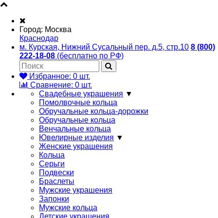
Город:
Москва
Краснодар
м. Курская, Нижний Сусальный пер. д.5, стр.10
8 (800)
222-18-08
(бесплатно по РФ)
Избранное:
0
шт.
Сравнение:
0
шт.
Свадебные украшения
▼
Помолвочные кольца
Обручальные кольца-дорожки
Обручальные кольца
Венчальные кольца
Ювелирные изделия
▼
Женские украшения
Кольца
Серьги
Подвески
Браслеты
Мужские украшения
Запонки
Мужские кольца
Детские украшения