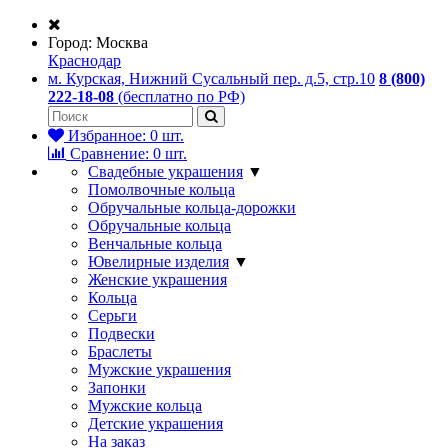
Город:
Москва
Краснодар
м. Курская, Нижний Сусальный пер. д.5, стр.10
8 (800)
222-18-08
(бесплатно по РФ)
Избранное:
0
шт.
Сравнение:
0
шт.
Свадебные украшения
▼
Помолвочные кольца
Обручальные кольца-дорожки
Обручальные кольца
Венчальные кольца
Ювелирные изделия
▼
Женские украшения
Кольца
Серьги
Подвески
Браслеты
Мужские украшения
Запонки
Мужские кольца
Детские украшения
На заказ