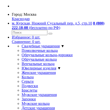
Город:
Москва
Краснодар
м. Курская, Нижний Сусальный пер. д.5, стр.10
8 (800)
222-18-08
(бесплатно по РФ)
Избранное:
0
шт.
Сравнение:
0
шт.
Свадебные украшения
▼
Помолвочные кольца
Обручальные кольца-дорожки
Обручальные кольца
Венчальные кольца
Ювелирные изделия
▼
Женские украшения
Кольца
Серьги
Подвески
Браслеты
Мужские украшения
Запонки
Мужские кольца
Детские украшения