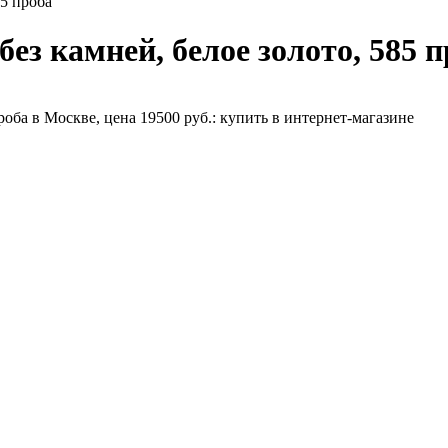
85 проба
ез камней, белое золото, 585 