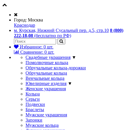
Город:
Москва
Краснодар
м. Курская, Нижний Сусальный пер. д.5, стр.10
8 (800)
222-18-08
(бесплатно по РФ)
Избранное:
0
шт.
Сравнение:
0
шт.
Свадебные украшения
▼
Помолвочные кольца
Обручальные кольца-дорожки
Обручальные кольца
Венчальные кольца
Ювелирные изделия
▼
Женские украшения
Кольца
Серьги
Подвески
Браслеты
Мужские украшения
Запонки
Мужские кольца