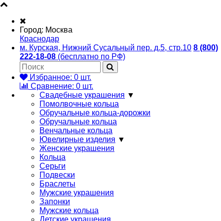
Город:
Москва
Краснодар
м. Курская, Нижний Сусальный пер. д.5, стр.10
8 (800)
222-18-08
(бесплатно по РФ)
Избранное:
0
шт.
Сравнение:
0
шт.
Свадебные украшения
▼
Помолвочные кольца
Обручальные кольца-дорожки
Обручальные кольца
Венчальные кольца
Ювелирные изделия
▼
Женские украшения
Кольца
Серьги
Подвески
Браслеты
Мужские украшения
Запонки
Мужские кольца
Детские украшения