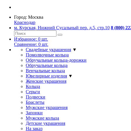
Город:
Москва
Краснодар
м. Курская, Нижний Сусальный пер. д.5, стр.10
8 (800) 22
Избранное:
0
шт.
Сравнение:
0
шт.
Свадебные украшения
▼
Помолвочные кольца
Обручальные кольца-дорожки
Обручальные кольца
Венчальные кольца
Ювелирные изделия
▼
Женские украшения
Кольца
Серьги
Подвески
Браслеты
Мужские украшения
Запонки
Мужские кольца
Детские украшения
На заказ