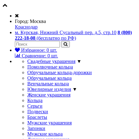
Город:
Москва
Краснодар
м. Курская, Нижний Сусальный пер. д.5, стр.10
8 (800)
222-18-08
(бесплатно по РФ)
Избранное:
0
шт.
Сравнение:
0
шт.
Свадебные украшения
▼
Помолвочные кольца
Обручальные кольца-дорожки
Обручальные кольца
Венчальные кольца
Ювелирные изделия
▼
Женские украшения
Кольца
Серьги
Подвески
Браслеты
Мужские украшения
Запонки
Мужские кольца