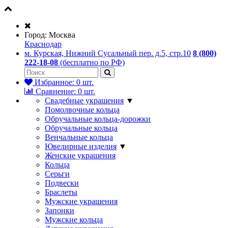
Город:
Москва
Краснодар
м. Курская, Нижний Сусальный пер. д.5, стр.10
8 (800)
222-18-08
(бесплатно по РФ)
Избранное:
0
шт.
Сравнение:
0
шт.
Свадебные украшения
▼
Помолвочные кольца
Обручальные кольца-дорожки
Обручальные кольца
Венчальные кольца
Ювелирные изделия
▼
Женские украшения
Кольца
Серьги
Подвески
Браслеты
Мужские украшения
Запонки
Мужские кольца