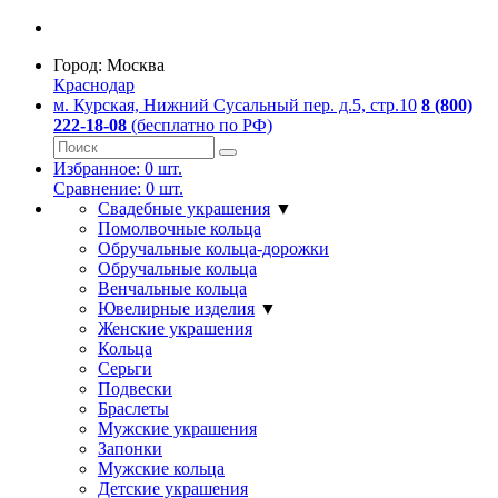
Город:
Москва
Краснодар
м. Курская, Нижний Сусальный пер. д.5, стр.10
8 (800)
222-18-08
(бесплатно по РФ)
Избранное:
0
шт.
Сравнение:
0
шт.
Свадебные украшения
▼
Помолвочные кольца
Обручальные кольца-дорожки
Обручальные кольца
Венчальные кольца
Ювелирные изделия
▼
Женские украшения
Кольца
Серьги
Подвески
Браслеты
Мужские украшения
Запонки
Мужские кольца
Детские украшения