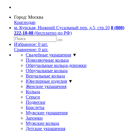
Город:
Москва
Краснодар
м. Курская, Нижний Сусальный пер. д.5, стр.10
8 (800)
222-18-08
(бесплатно по РФ)
Избранное:
0
шт.
Сравнение:
0
шт.
Свадебные украшения
▼
Помолвочные кольца
Обручальные кольца-дорожки
Обручальные кольца
Венчальные кольца
Ювелирные изделия
▼
Женские украшения
Кольца
Серьги
Подвески
Браслеты
Мужские украшения
Запонки
Мужские кольца
Детские украшения