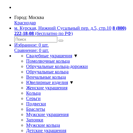
Город:
Москва
Краснодар
м. Курская, Нижний Сусальный пер. д.5, стр.10
8 (800)
222-18-08
(бесплатно по РФ)
Избранное:
0
шт.
Сравнение:
0
шт.
Свадебные украшения
▼
Помолвочные кольца
Обручальные кольца-дорожки
Обручальные кольца
Венчальные кольца
Ювелирные изделия
▼
Женские украшения
Кольца
Серьги
Подвески
Браслеты
Мужские украшения
Запонки
Мужские кольца
Детские украшения