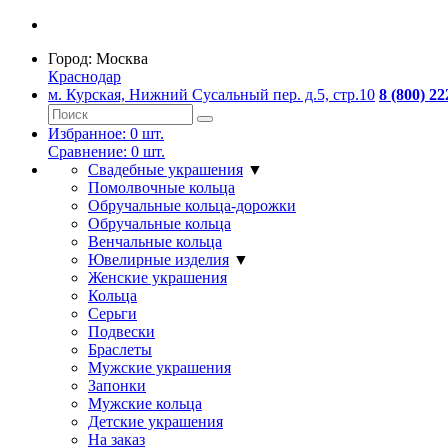
Город:
Москва
Краснодар
м. Курская, Нижний Сусальный пер. д.5, стр.10
8 (800) 22
Избранное:
0
шт.
Сравнение:
0
шт.
Свадебные украшения
▼
Помолвочные кольца
Обручальные кольца-дорожки
Обручальные кольца
Венчальные кольца
Ювелирные изделия
▼
Женские украшения
Кольца
Серьги
Подвески
Браслеты
Мужские украшения
Запонки
Мужские кольца
Детские украшения
На заказ