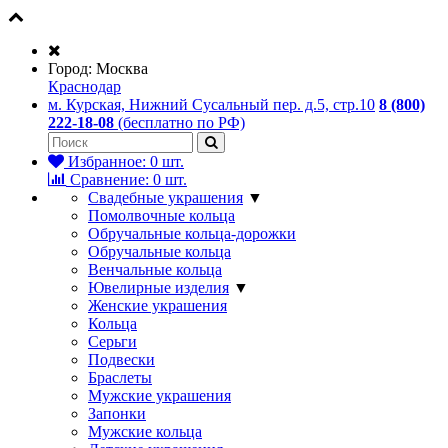
Город:
Москва
Краснодар
м. Курская, Нижний Сусальный пер. д.5, стр.10
8 (800)
222-18-08
(бесплатно по РФ)
Избранное:
0
шт.
Сравнение:
0
шт.
Свадебные украшения
▼
Помолвочные кольца
Обручальные кольца-дорожки
Обручальные кольца
Венчальные кольца
Ювелирные изделия
▼
Женские украшения
Кольца
Серьги
Подвески
Браслеты
Мужские украшения
Запонки
Мужские кольца