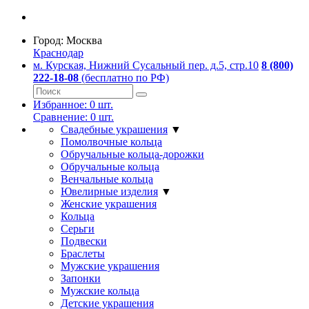
Город:
Москва
Краснодар
м. Курская, Нижний Сусальный пер. д.5, стр.10
8 (800)
222-18-08
(бесплатно по РФ)
Избранное:
0
шт.
Сравнение:
0
шт.
Свадебные украшения
▼
Помолвочные кольца
Обручальные кольца-дорожки
Обручальные кольца
Венчальные кольца
Ювелирные изделия
▼
Женские украшения
Кольца
Серьги
Подвески
Браслеты
Мужские украшения
Запонки
Мужские кольца
Детские украшения