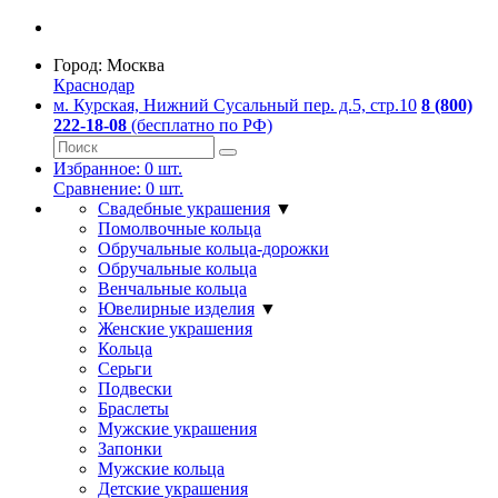
Город:
Москва
Краснодар
м. Курская, Нижний Сусальный пер. д.5, стр.10
8 (800)
222-18-08
(бесплатно по РФ)
Избранное:
0
шт.
Сравнение:
0
шт.
Свадебные украшения
▼
Помолвочные кольца
Обручальные кольца-дорожки
Обручальные кольца
Венчальные кольца
Ювелирные изделия
▼
Женские украшения
Кольца
Серьги
Подвески
Браслеты
Мужские украшения
Запонки
Мужские кольца
Детские украшения