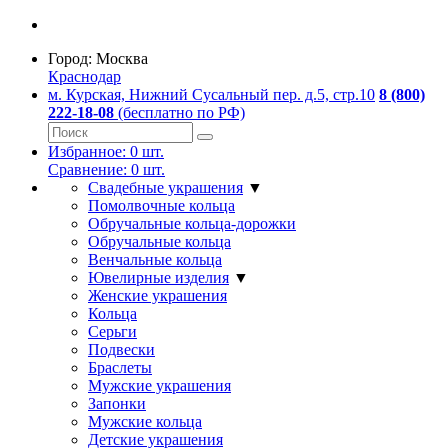
Город:
Москва
Краснодар
м. Курская, Нижний Сусальный пер. д.5, стр.10
8 (800)
222-18-08
(бесплатно по РФ)
Избранное:
0
шт.
Сравнение:
0
шт.
Свадебные украшения
▼
Помолвочные кольца
Обручальные кольца-дорожки
Обручальные кольца
Венчальные кольца
Ювелирные изделия
▼
Женские украшения
Кольца
Серьги
Подвески
Браслеты
Мужские украшения
Запонки
Мужские кольца
Детские украшения