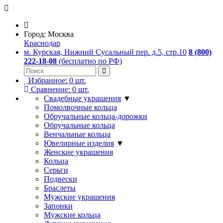
Город:
Москва
Краснодар
м. Курская, Нижний Сусальный пер. д.5, стр.10
8 (800)
222-18-08
(бесплатно по РФ)
Избранное:
0
шт.
Сравнение:
0
шт.
Свадебные украшения
▼
Помолвочные кольца
Обручальные кольца-дорожки
Обручальные кольца
Венчальные кольца
Ювелирные изделия
▼
Женские украшения
Кольца
Серьги
Подвески
Браслеты
Мужские украшения
Запонки
Мужские кольца