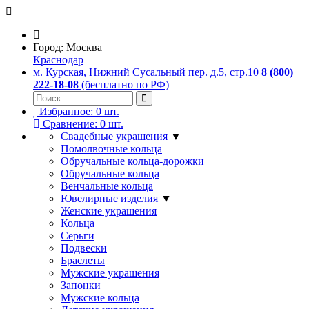
Город:
Москва
Краснодар
м. Курская, Нижний Сусальный пер. д.5, стр.10
8 (800)
222-18-08
(бесплатно по РФ)
Избранное:
0
шт.
Сравнение:
0
шт.
Свадебные украшения
▼
Помолвочные кольца
Обручальные кольца-дорожки
Обручальные кольца
Венчальные кольца
Ювелирные изделия
▼
Женские украшения
Кольца
Серьги
Подвески
Браслеты
Мужские украшения
Запонки
Мужские кольца