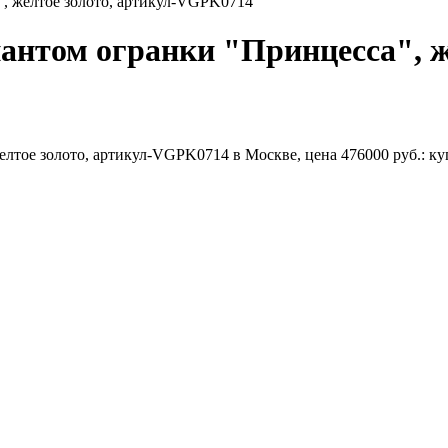
, желтое золото, артикул-VGPK0714
антом огранки "Принцесса", же