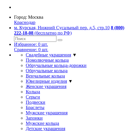
Город:
Москва
Краснодар
м. Курская, Нижний Сусальный пер. д.5, стр.10
8 (800)
222-18-08
(бесплатно по РФ)
Избранное:
0
шт.
Сравнение:
0
шт.
Свадебные украшения
▼
Помолвочные кольца
Обручальные кольца-дорожки
Обручальные кольца
Венчальные кольца
Ювелирные изделия
▼
Женские украшения
Кольца
Серьги
Подвески
Браслеты
Мужские украшения
Запонки
Мужские кольца
Детские украшения