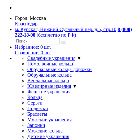
Город:
Москва
Краснодар
м. Курская, Нижний Сусальный пер. д.5, стр.10
8 (800)
222-18-08
(бесплатно по РФ)
Избранное:
0
шт.
Сравнение:
0
шт.
Свадебные украшения
▼
Помолвочные кольца
Обручальные кольца-дорожки
Обручальные кольца
Венчальные кольца
Ювелирные изделия
▼
Женские украшения
Кольца
Серьги
Подвески
Браслеты
Мужские украшения
Запонки
Мужские кольца
Детские украшения