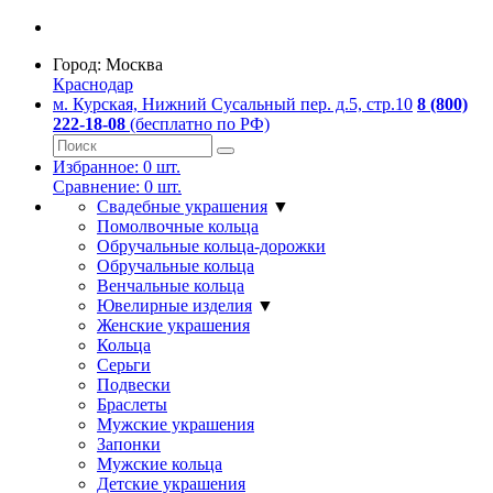
Город:
Москва
Краснодар
м. Курская, Нижний Сусальный пер. д.5, стр.10
8 (800)
222-18-08
(бесплатно по РФ)
Избранное:
0
шт.
Сравнение:
0
шт.
Свадебные украшения
▼
Помолвочные кольца
Обручальные кольца-дорожки
Обручальные кольца
Венчальные кольца
Ювелирные изделия
▼
Женские украшения
Кольца
Серьги
Подвески
Браслеты
Мужские украшения
Запонки
Мужские кольца
Детские украшения