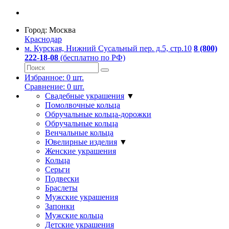
Город:
Москва
Краснодар
м. Курская, Нижний Сусальный пер. д.5, стр.10
8 (800)
222-18-08
(бесплатно по РФ)
Избранное:
0
шт.
Сравнение:
0
шт.
Свадебные украшения
▼
Помолвочные кольца
Обручальные кольца-дорожки
Обручальные кольца
Венчальные кольца
Ювелирные изделия
▼
Женские украшения
Кольца
Серьги
Подвески
Браслеты
Мужские украшения
Запонки
Мужские кольца
Детские украшения