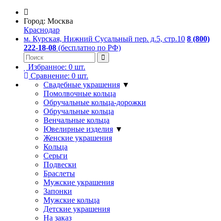
Город:
Москва
Краснодар
м. Курская, Нижний Сусальный пер. д.5, стр.10
8 (800)
222-18-08
(бесплатно по РФ)
Избранное:
0
шт.
Сравнение:
0
шт.
Свадебные украшения
▼
Помолвочные кольца
Обручальные кольца-дорожки
Обручальные кольца
Венчальные кольца
Ювелирные изделия
▼
Женские украшения
Кольца
Серьги
Подвески
Браслеты
Мужские украшения
Запонки
Мужские кольца
Детские украшения
На заказ