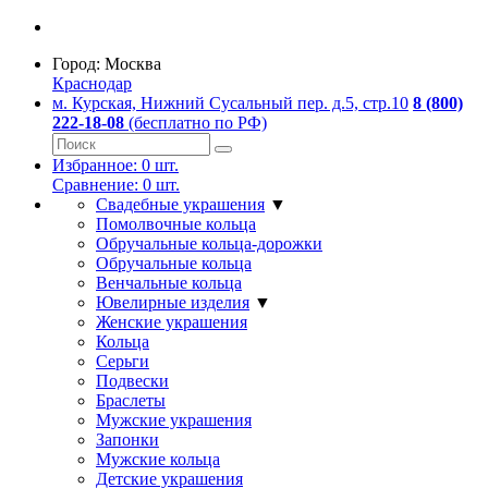
Город:
Москва
Краснодар
м. Курская, Нижний Сусальный пер. д.5, стр.10
8 (800)
222-18-08
(бесплатно по РФ)
Избранное:
0
шт.
Сравнение:
0
шт.
Свадебные украшения
▼
Помолвочные кольца
Обручальные кольца-дорожки
Обручальные кольца
Венчальные кольца
Ювелирные изделия
▼
Женские украшения
Кольца
Серьги
Подвески
Браслеты
Мужские украшения
Запонки
Мужские кольца
Детские украшения