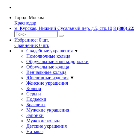
Город:
Москва
Краснодар
м. Курская, Нижний Сусальный пер. д.5, стр.10
8 (800) 22
Избранное:
0
шт.
Сравнение:
0
шт.
Свадебные украшения
▼
Помолвочные кольца
Обручальные кольца-дорожки
Обручальные кольца
Венчальные кольца
Ювелирные изделия
▼
Женские украшения
Кольца
Серьги
Подвески
Браслеты
Мужские украшения
Запонки
Мужские кольца
Детские украшения
На заказ