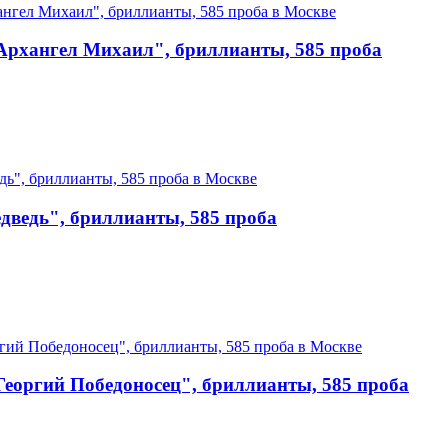
Архангел Михаил", бриллианты, 585 проба
дведь", бриллианты, 585 проба
еоргий Победоносец", бриллианты, 585 проба