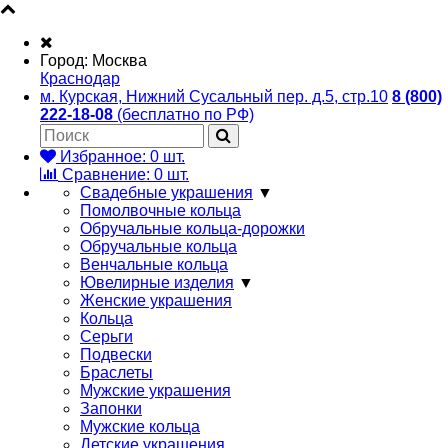
Город:
Москва
Краснодар
м. Курская, Нижний Сусальный пер. д.5, стр.10
8 (800)
222-18-08
(бесплатно по РФ)
Избранное:
0
шт.
Сравнение:
0
шт.
Свадебные украшения
▼
Помолвочные кольца
Обручальные кольца-дорожки
Обручальные кольца
Венчальные кольца
Ювелирные изделия
▼
Женские украшения
Кольца
Серьги
Подвески
Браслеты
Мужские украшения
Запонки
Мужские кольца
Детские украшения