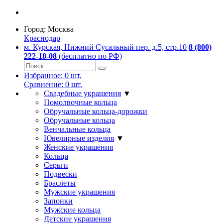
Город:
Москва
Краснодар
м. Курская, Нижний Сусальный пер. д.5, стр.10
8 (800)
222-18-08
(бесплатно по РФ)
Избранное:
0
шт.
Сравнение:
0
шт.
Свадебные украшения
▼
Помолвочные кольца
Обручальные кольца-дорожки
Обручальные кольца
Венчальные кольца
Ювелирные изделия
▼
Женские украшения
Кольца
Серьги
Подвески
Браслеты
Мужские украшения
Запонки
Мужские кольца
Детские украшения