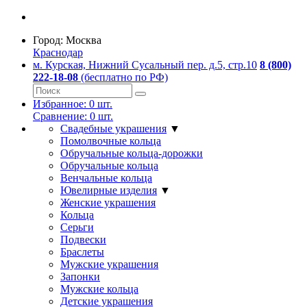
Город:
Москва
Краснодар
м. Курская, Нижний Сусальный пер. д.5, стр.10
8 (800)
222-18-08
(бесплатно по РФ)
Избранное:
0
шт.
Сравнение:
0
шт.
Свадебные украшения
▼
Помолвочные кольца
Обручальные кольца-дорожки
Обручальные кольца
Венчальные кольца
Ювелирные изделия
▼
Женские украшения
Кольца
Серьги
Подвески
Браслеты
Мужские украшения
Запонки
Мужские кольца
Детские украшения