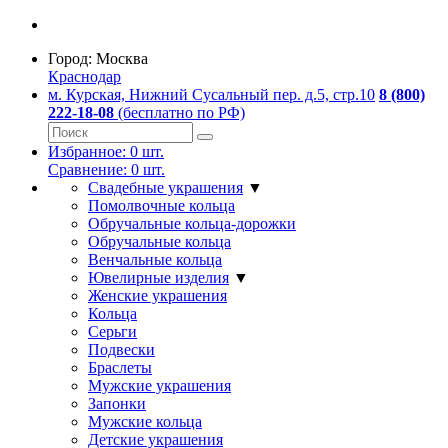
Город:
Москва
Краснодар
м. Курская, Нижний Сусальный пер. д.5, стр.10
8 (800)
222-18-08
(бесплатно по РФ)
Избранное:
0
шт.
Сравнение:
0
шт.
Свадебные украшения
▼
Помолвочные кольца
Обручальные кольца-дорожки
Обручальные кольца
Венчальные кольца
Ювелирные изделия
▼
Женские украшения
Кольца
Серьги
Подвески
Браслеты
Мужские украшения
Запонки
Мужские кольца
Детские украшения