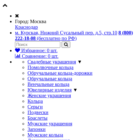
Город:
Москва
Краснодар
м. Курская, Нижний Сусальный пер. д.5, стр.10
8 (800)
222-18-08
(бесплатно по РФ)
Избранное:
0
шт.
Сравнение:
0
шт.
Свадебные украшения
▼
Помолвочные кольца
Обручальные кольца-дорожки
Обручальные кольца
Венчальные кольца
Ювелирные изделия
▼
Женские украшения
Кольца
Серьги
Подвески
Браслеты
Мужские украшения
Запонки
Мужские кольца