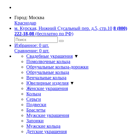
Город:
Москва
Краснодар
м. Курская, Нижний Сусальный пер. д.5, стр.10
8 (800)
222-18-08
(бесплатно по РФ)
Избранное:
0
шт.
Сравнение:
0
шт.
Свадебные украшения
▼
Помолвочные кольца
Обручальные кольца-дорожки
Обручальные кольца
Венчальные кольца
Ювелирные изделия
▼
Женские украшения
Кольца
Серьги
Подвески
Браслеты
Мужские украшения
Запонки
Мужские кольца
Детские украшения